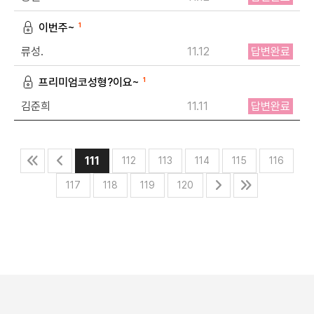
이번주~
1
류성.
11.12
답변완료
프리미엄코성형?이요~
1
김준희
11.11
답변완료
111
112
113
114
115
116
117
118
119
120