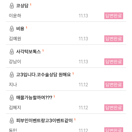
코상담
1
이윤하
11.13
답변완료
비용
1
김예원
11.13
답변완료
개인정보수집・이용에 관한 내용
사각턱보톡스
1
강남이
11.13
답변완료
개인정보 제공받는자
드림페이스
고3입니다.코수술상담 원해요
1
수집하는 개인정보
이름, 연락처, 시술분야
지나
11.12
답변완료
개인정보 수집이용 목적
상담신청을 위한 정보 수집 및 상담 자료
매몰가능할까여???
1
개인정보 보유 및 이용기간
수집 및 이용 목적 달성 또는 시술 완료 후 파기합니다.
김혜지
11.12
답변완료
피부인이벤트랑고3이벤트같이
1
동민
11.12
답변완료