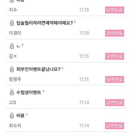
지수
11.18
답변완료
입술필러하려면예약해야해요?
1
이경미
11.16
답변완료
ㄴ
1
김ㅈ
11.15
답변완료
피부인이벤트끝났나요?
1
장영주
11.15
답변완료
수험생이벤트
1
고3
11.14
답변완료
비용
1
최수지
11.14
답변완료