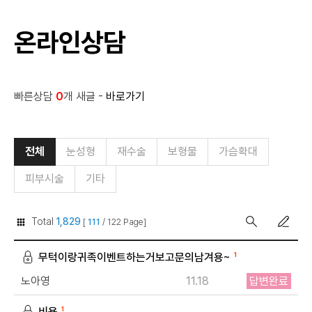
온라인상담
빠른상담
0
개 새글 -
바로가기
전체
눈성형
재수술
보형물
가슴확대
피부시술
기타
Total
1,829
[
111
/ 122 Page]
무턱이랑귀족이벤트하는거보고문의남겨용~
1
노아영
11.18
답변완료
비용
1