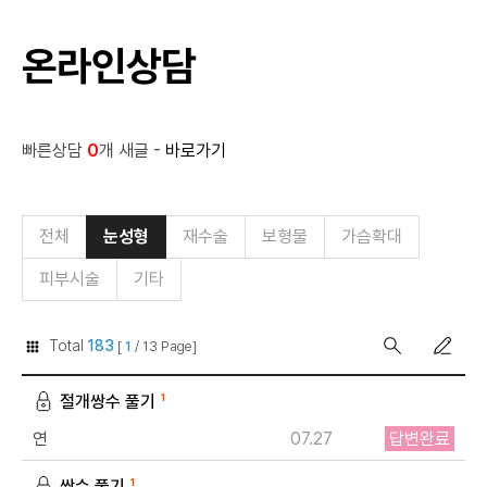
온라인상담
빠른상담
0
개 새글 -
바로가기
전체
눈성형
재수술
보형물
가슴확대
피부시술
기타
Total
183
[
1
/ 13 Page]
절개쌍수 풀기
1
연
07.27
답변완료
쌍수 풀기
1