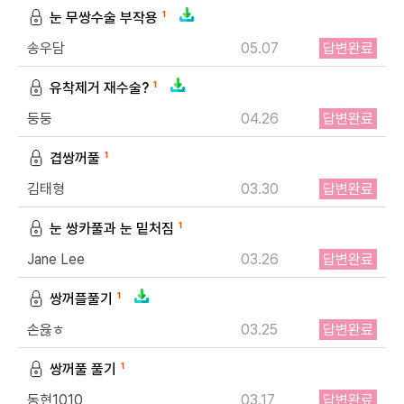
눈 무쌍수술 부작용
1
송우담
05.07
답변완료
유착제거 재수술?
1
둥둥
04.26
답변완료
개인정보수집・이용에 관한 내용
겹쌍꺼풀
1
김태형
03.30
답변완료
개인정보 제공받는자
드림페이스
눈 쌍카풀과 눈 밑처짐
1
수집하는 개인정보
이름, 연락처, 시술분야
Jane Lee
03.26
답변완료
개인정보 수집이용 목적
상담신청을 위한 정보 수집 및 상담 자료
쌍꺼플풀기
1
개인정보 보유 및 이용기간
수집 및 이용 목적 달성 또는 시술 완료 후 파기합니다.
손윦ㅎ
03.25
답변완료
쌍꺼풀 풀기
1
동현1010
03.17
답변완료