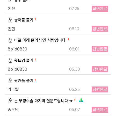
예진
07.25
답변완료
쌍꺼풀 풀기
1
민현
06.10
답변완료
바로 아래 문의 남긴 사람입니다.
1
8b1d0830
06.01
답변완료
윗트임 풀기
1
8b1d0830
05.30
답변완료
쌍커풀 풀기
1
라라랄
05.25
답변완료
눈 무쌍수술 마지막 질문드립니다 ㅠ
1
송우담
05.07
답변완료