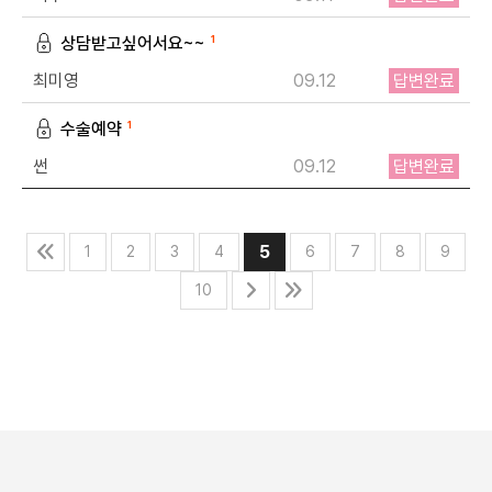
상담받고싶어서요~~
1
최미영
09.12
답변완료
수술예약
1
썬
09.12
답변완료
5
1
2
3
4
6
7
8
9
10