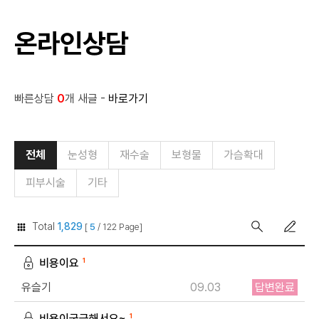
온라인상담
빠른상담
0
개 새글 -
바로가기
전체
눈성형
재수술
보형물
가슴확대
피부시술
기타
Total
1,829
[
5
/ 122 Page]
비용이요
1
유슬기
09.03
답변완료
비용이궁금해서요~
1