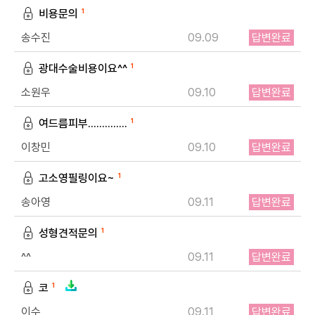
비용문의
1
송수진
09.09
답변완료
광대수술비용이요^^
1
소원우
09.10
답변완료
개인정보수집・이용에 관한 내용
여드름피부..............
1
이창민
09.10
답변완료
개인정보 제공받는자
드림페이스
고소영필링이요~
1
수집하는 개인정보
이름, 연락처, 시술분야
송아영
09.11
답변완료
개인정보 수집이용 목적
상담신청을 위한 정보 수집 및 상담 자료
성형견적문의
1
개인정보 보유 및 이용기간
수집 및 이용 목적 달성 또는 시술 완료 후 파기합니다.
^^
09.11
답변완료
코
1
이수
09.11
답변완료