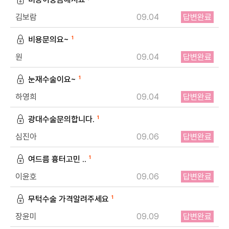
김보람
09.04
답변완료
비용문의요~
1
원
09.04
답변완료
눈재수술이요~
1
하영희
09.04
답변완료
광대수술문의합니다.
1
심진아
09.06
답변완료
여드름 흉터고민 ..
1
이윤호
09.06
답변완료
무턱수술 가격알려주세요
1
장윤미
09.09
답변완료