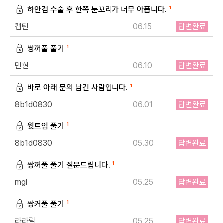
하안검 수술 후 한쪽 눈꼬리가 너무 아픕니다.
1
캡틴
06.15
답변완료
쌍꺼풀 풀기
1
민현
06.10
답변완료
개인정보수집・이용에 관한 내용
바로 아래 문의 남긴 사람입니다.
1
8b1d0830
06.01
답변완료
개인정보 제공받는자
드림페이스
윗트임 풀기
1
수집하는 개인정보
이름, 연락처, 시술분야
8b1d0830
05.30
답변완료
개인정보 수집이용 목적
상담신청을 위한 정보 수집 및 상담 자료
쌍꺼풀 풀기 질문드립니다.
1
개인정보 보유 및 이용기간
수집 및 이용 목적 달성 또는 시술 완료 후 파기합니다.
mgl
05.25
답변완료
쌍커풀 풀기
1
라라랄
05.25
답변완료