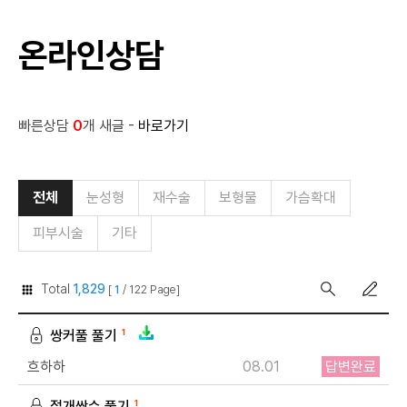
온라인상담
빠른상담
0
개 새글 -
바로가기
전체
눈성형
재수술
보형물
가슴확대
피부시술
기타
Total
1,829
[
1
/ 122 Page]
쌍커풀 풀기
1
흐하하
08.01
답변완료
절개쌍수 풀기
1