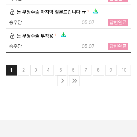
눈 무쌍수술 마지막 질문드립니다 ㅠ
1
송우담
05.07
답변완료
눈 무쌍수술 부작용
1
송우담
05.07
답변완료
1
2
3
4
5
6
7
8
9
10