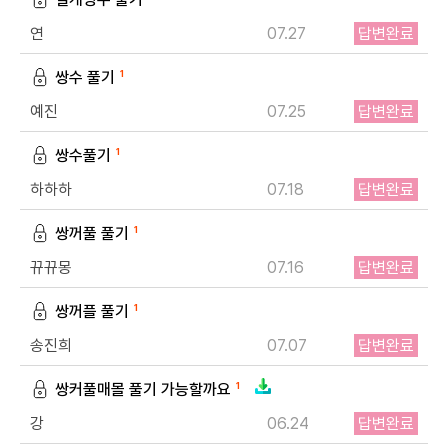
연
07.27
답변완료
쌍수 풀기
1
예진
07.25
답변완료
쌍수풀기
1
하하하
07.18
답변완료
쌍꺼풀 풀기
1
뀨뀨몽
07.16
답변완료
쌍꺼플 풀기
1
송진희
07.07
답변완료
쌍커풀매몰 풀기 가능할까요
1
강
06.24
답변완료