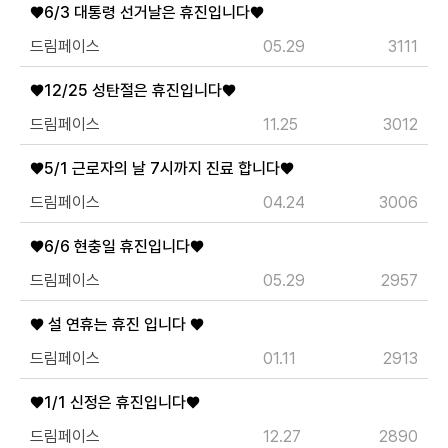
♥6/3 대통령 선거날은 휴진입니다♥
드림페이스
05.29
3111
개인정보수집・이용에 관한 내용
♥12/25 성탄절은 휴진입니다♥
개인정보 제공받는자
드림페이스
11.25
3012
드림페이스
수집하는 개인정보
♥5/1 근로자의 날 7시까지 진료 합니다♥
이름, 연락처, 시술분야
개인정보 수집이용 목적
드림페이스
04.24
3006
상담신청을 위한 정보 수집 및 상담 자료
개인정보 보유 및 이용기간
♥6/6 현충일 휴진입니다♥
수집 및 이용 목적 달성 또는 시술 완료 후 파기합니다.
드림페이스
05.29
2957
♥ 설 연휴는 휴진 입니다 ♥
드림페이스
01.11
2913
♥1/1 신정은 휴진입니다♥
드림페이스
12.27
2890