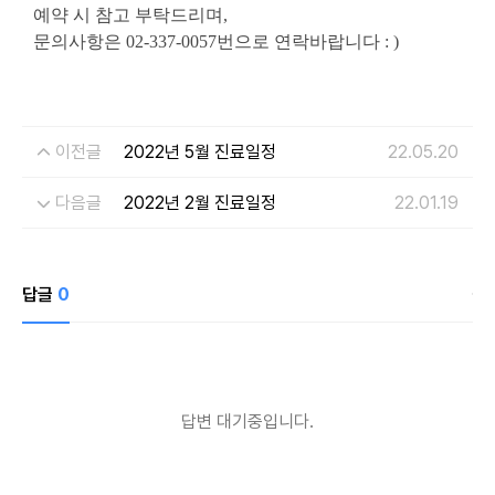
예약 시 참고 부탁드리며,
문의사항은
02-337-0057번으로 연락바랍니다
: )
이전글
2022년 5월 진료일정
22.05.20
다음글
2022년 2월 진료일정
22.01.19
개인정보수집・이용에 관한 내용
답글
0
개인정보 제공받는자
드림페이스
수집하는 개인정보
이름, 연락처, 시술분야
답변 대기중입니다.
개인정보 수집이용 목적
상담신청을 위한 정보 수집 및 상담 자료
개인정보 보유 및 이용기간