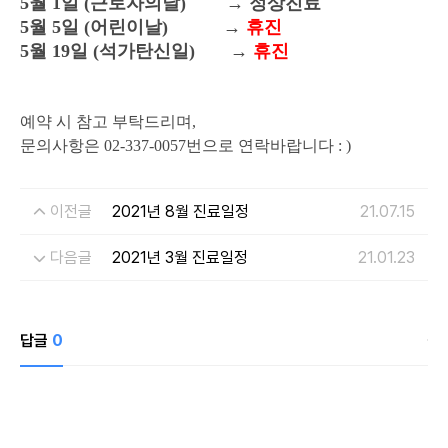
5월 1일 (근로자의날) → 정상진료
5월 5일 (어린이날)
→
휴진
5월 19일 (석가탄신일) →
휴진
예약 시 참고 부탁드리며,
문의사항은
02-337-0057번으로 연락바랍니다
: )
이전글
2021년 8월 진료일정
21.07.15
다음글
2021년 3월 진료일정
21.01.23
개인정보수집・이용에 관한 내용
답글
0
개인정보 제공받는자
드림페이스
수집하는 개인정보
이름, 연락처, 시술분야
개인정보 수집이용 목적
상담신청을 위한 정보 수집 및 상담 자료