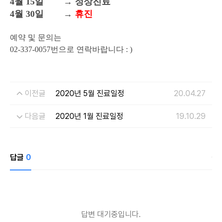
4월 15일 → 정상진료
4월 30일 →
휴진
예약 및 문의는
02-337-0057번으로 연락바랍니다
: )
이전글
2020년 5월 진료일정
20.04.27
다음글
2020년 1월 진료일정
19.10.29
개인정보수집・이용에 관한 내용
답글
0
개인정보 제공받는자
드림페이스
수집하는 개인정보
이름, 연락처, 시술분야
개인정보 수집이용 목적
답변 대기중입니다.
상담신청을 위한 정보 수집 및 상담 자료