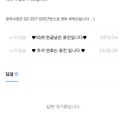
문의사항은 02-337-0057번으로 연락 부탁드립니다 : )
이전글
♥10/9 한글날은 휴진입니다♥
24.10.04
다음글
♥ 추석 연휴는 휴진 입니다 ♥
24.08.26
답글
0
개인정보수집・이용에 관한 내용
개인정보 제공받는자
드림페이스
수집하는 개인정보
이름, 연락처, 시술분야
답변 대기중입니다.
개인정보 수집이용 목적
상담신청을 위한 정보 수집 및 상담 자료
개인정보 보유 및 이용기간