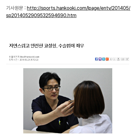
기사원문 :
http://sports.hankooki.com/lpage/entv/201405/
sp2014052909532594690.htm