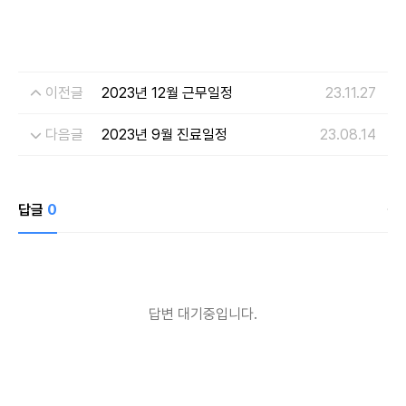
이전글
2023년 12월 근무일정
23.11.27
다음글
2023년 9월 진료일정
23.08.14
답글
0
개인정보수집・이용에 관한 내용
개인정보 제공받는자
드림페이스
수집하는 개인정보
답변 대기중입니다.
이름, 연락처, 시술분야
개인정보 수집이용 목적
상담신청을 위한 정보 수집 및 상담 자료
개인정보 보유 및 이용기간
수집 및 이용 목적 달성 또는 시술 완료 후 파기합니다.