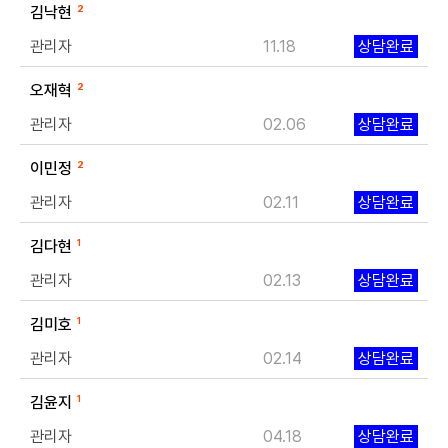
김낙현
2
관리자
11.18
상담완료
오재혁
2
개인정보수집・이용에 관한 내용
관리자
02.06
상담완료
개인정보 제공받는자
드림페이스
이민정
2
수집하는 개인정보
관리자
02.11
상담완료
이름, 연락처, 시술분야
개인정보 수집이용 목적
김다현
1
상담신청을 위한 정보 수집 및 상담 자료
개인정보 보유 및 이용기간
관리자
02.13
상담완료
수집 및 이용 목적 달성 또는 시술 완료 후 파기합니다.
김미호
1
관리자
02.14
상담완료
김윤지
1
관리자
04.18
상담완료