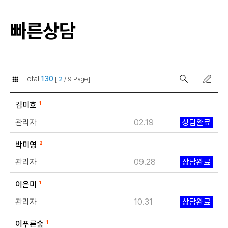
빠른상담
Total
130
[
2
/ 9 Page]
김미호
1
관리자
02.19
상담완료
박미영
2
관리자
09.28
상담완료
이은미
1
관리자
10.31
상담완료
이푸른숲
1