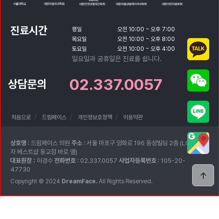
진료시간
평일
오전 10:00 ~ 오후 7:00
목요일
오전 10:00 ~ 오후 8:00
토요일
오전 10:00 ~ 오후 4:00
일요일과 공휴일은 진료를 쉽니다.
02.337.0057
상담문의
처음으로
드림페이스
개인정보호정책
이용약관
상호명
: 드림페이스 의원
주소
: 서울 마포구 양화로 196 동성빌딩 2층 (LG전
자 베스트샵 동교점 바로 옆)
대표원장 :
이경수
전화번호
: 02.337.0057
사업자등록번호
: 105-20-
47730
Copyright © 2024
DreamFace.
All Rights Reserved.