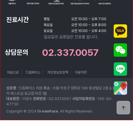
진료시간
평일
오전 10:00 ~ 오후 7:00
목요일
오전 10:00 ~ 오후 8:00
토요일
오전 10:00 ~ 오후 4:00
일요일과 공휴일은 진료를 쉽니다.
02.337.0057
상담문의
처음으로
드림페이스
개인정보호정책
이용약관
상호명
: 드림페이스 의원
주소
: 서울 마포구 양화로 196 동성빌딩 2층 (LG전
자 베스트샵 동교점 바로 옆)
대표원장 :
이경수
전화번호
: 02.337.0057
사업자등록번호
: 105-20-
47730
Copyright © 2024
DreamFace.
All Rights Reserved.